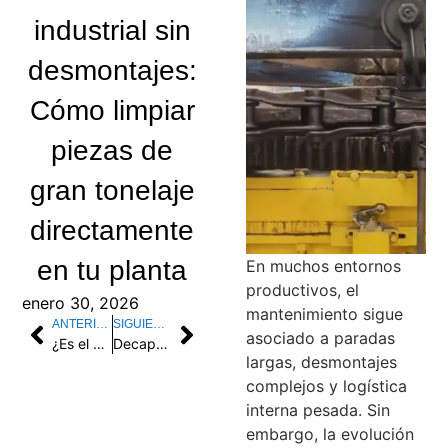
industrial sin
desmontajes:
Cómo limpiar
piezas de
gran tonelaje
directamente
en tu planta
En muchos entornos
productivos, el
enero 30, 2026
mantenimiento sigue
ANTERIOR
SIGUIENTE
asociado a paradas
¿Es el chorro de arena realmente más barato? Los costes ocultos de la limpieza abrasiva que dañan tu maquinaria
Decapado químico vs limpieza láser: el cambio en la industria
largas, desmontajes
complejos y logística
interna pesada. Sin
embargo, la evolución