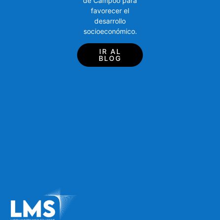
de Campoo para
favorecer el
desarrollo
socioeconómico.
IR AL
BLOG