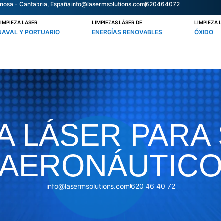
nosa - Cantabria, España
info@lasermsolutions.com
620464072
LIMPIEZA LASER
LIMPIEZAS LÁSER DE
LIMPIEZA 
NAVAL Y PORTUARIO
ENERGÍAS RENOVABLES
ÓXIDO
ZA LÁSER PARA
AERONÁUTIC
info@lasermsolutions.com
620 46 40 72