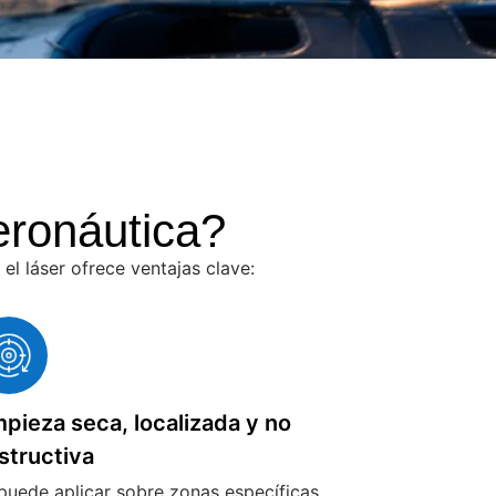
eronáutica?
l láser ofrece ventajas clave:
mpieza seca, localizada y no
structiva
puede aplicar sobre zonas específicas