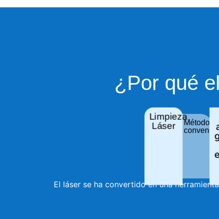
¿Por qué el
Limpieza
Métodos
Láser
convenci
g
El láser se ha convertido en una herramient