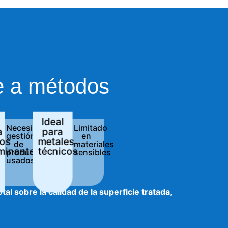
te a métodos
Ideal
Necesita
Limitado
a
para
gestión
en
uos
metales
de
materiales
minantes
técnicos
productos
sensibles
usados
otal sobre la calidad de la superficie tratada
,